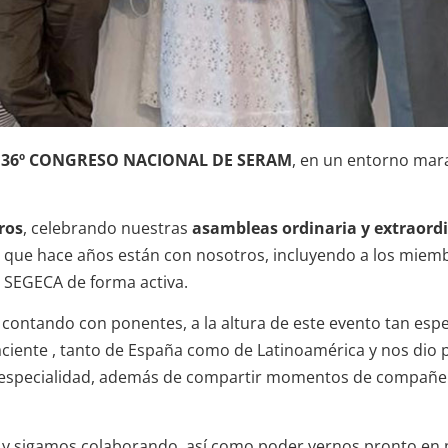
36º CONGRESO NACIONAL DE SERAM
, en un entorno marav
ros
, celebrando nuestras
asambleas ordinaria y extraord
s que hace años están con nosotros, incluyendo a los miemb
a SEGECA de forma activa.
a, contando con ponentes, a la altura de este evento tan esp
aciente , tanto de España como de Latinoamérica y nos dio 
tra especialidad, además de compartir momentos de compañe
 y sigamos colaborando, así como poder vernos pronto en