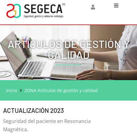
Inicio
SEGECA
ARTÍCULOS DE GESTIÓN Y
CALIDAD
Socios
Documentos
Artículos de 
Inicio
ZONA Artículos de gestión y calidad
Noticias
ACTUALIZACIÓN 2023
Seguridad del paciente en Resonancia
Jornadas
Magnética.