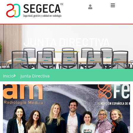
Inicio
SEGECA
JUNTA DIRECTIVA
Socios
Documentos
Inicio
Junta Directiva
Artículos de 
Noticias
Jornadas