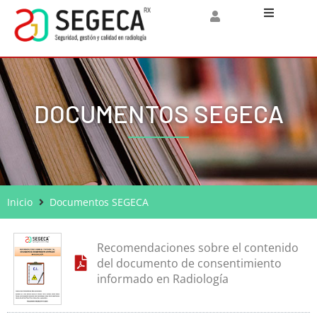
Inicio
SEGECA
DOCUMENTOS SEGECA
Socios
Documentos
Inicio
Documentos SEGECA
Artículos de 
Noticias
Recomendaciones sobre el contenido
del documento de consentimiento
informado en Radiología
Jornadas