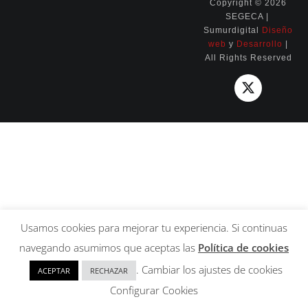
Copyright ©
2026
Eventos
SEGECA |
Sumurdigital
Diseño
web
y
Desarrollo
|
Contacto
All Rights Reserved
Usamos cookies para mejorar tu experiencia. Si continuas
navegando asumimos que aceptas las
Política de cookies
. Cambiar los ajustes de cookies
ACEPTAR
RECHAZAR
Configurar Cookies