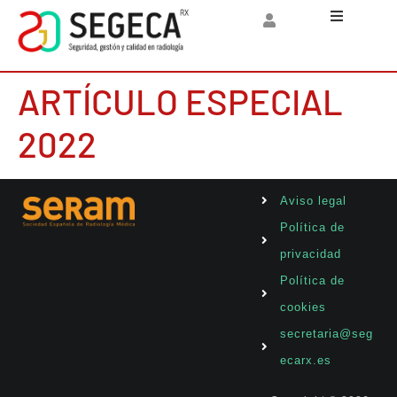
Inicio
ARTÍCULO ESPECIAL
SEGECA
2022
Socios
Aviso legal
Documentos
Política de
privacidad
Artículos de 
Política de
Noticias
cookies
secretaria@seg
Jornadas
ecarx.es